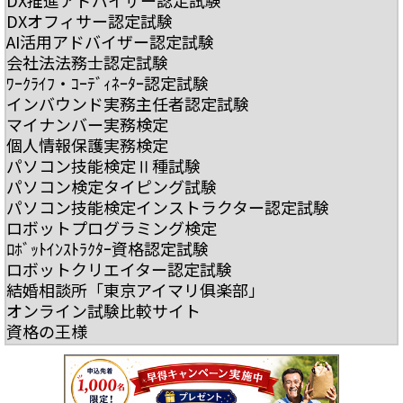
DX推進アドバイザー認定試験
DXオフィサー認定試験
AI活用アドバイザー認定試験
会社法法務士認定試験
ﾜｰｸﾗｲﾌ・ｺｰﾃﾞｨﾈｰﾀｰ認定試験
インバウンド実務主任者認定試験
マイナンバー実務検定
個人情報保護実務検定
パソコン技能検定Ⅱ種試験
パソコン検定タイピング試験
パソコン技能検定インストラクター認定試験
ロボットプログラミング検定
ﾛﾎﾞｯﾄｲﾝｽﾄﾗｸﾀｰ資格認定試験
ロボットクリエイター認定試験
結婚相談所「東京アイマリ俱楽部」
オンライン試験比較サイト
資格の王様