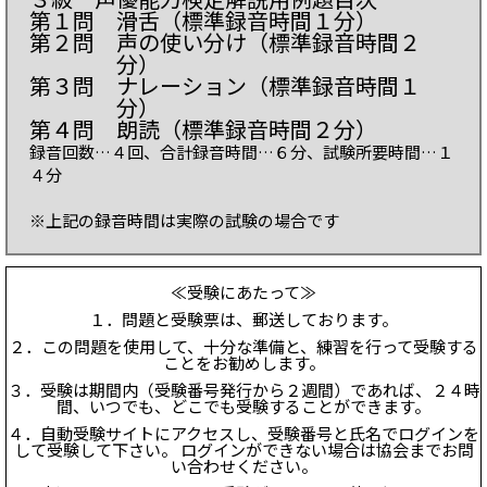
第１問 滑舌（標準録音時間１分）
第２問 声の使い分け（標準録音時間２
分）
第３問 ナレーション（標準録音時間１
分）
第４問 朗読（標準録音時間２分）
録音回数…４回、合計録音時間…６分、試験所要時間…１
４分
※上記の録音時間は実際の試験の場合です
≪受験にあたって≫
１．問題と受験票は、郵送しております。
２．この問題を使用して、十分な準備と、練習を行って受験する
ことをお勧めします。
３．受験は期間内（受験番号発行から２週間）であれば、２４時
間、いつでも、どこでも受験することができます。
４．自動受験サイトにアクセスし、受験番号と氏名でログインを
して受験して下さい。 ログインができない場合は協会までお問
い合わせください。