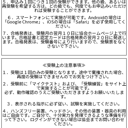
５．申込み１回につき１回の受験ができます。他の級、あるいは
再受験を希望する方は、どの級でも、何度でもお申込みいただけ
れば受験することができます。
６．スマートフォンにて実施が可能です。Androidの場合は
「Google Chrome」、iOSの場合は「Safari」を必ず使用してく
ださい。
７．合格発表は、受験月の翌月１０日に協会ホームページ上で行
います。合格証書と認定カードは合格発表の翌月２０日に発送し
ます。合格発表は、受験番号により行いますので、受験票をなく
さないで下さい。
≪受験上の注意事項≫
１．受験は１回のみの受験となります。途中で棄権された場合、
再度の受験はできませんのでお気をつけ下さい。
２．受験前に「マイクテスト」および、「受験練習」をサイト上
で実施することが可能です。
必ず、動作確認のうえご受験いただきますようお願いいたしま
す。
３．表示される指示に必ず従い、試験を実施してください。
４．ハンズフリー装置、ヘッドホン、その他の装置・器具の利用
はご自由です。ご自分で、十分実力を発揮できるような準備を行
って下さい。 ログインができない場合は協会までお問い合わせ
ください。