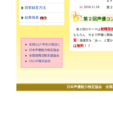
ます
2010.11.18
第２
回答録音方法
結果発表
第２回声優コ
就職面
第２回のテーマは
もちろん、今まで声優に興味
迎
！面接官を「あっ」と驚か
全就なび-学生の就活に
は無料！！
日本声優能力検定協会
全国就職活動支援協会
JAGAT株式会社
日本声優能力検定協会
全国