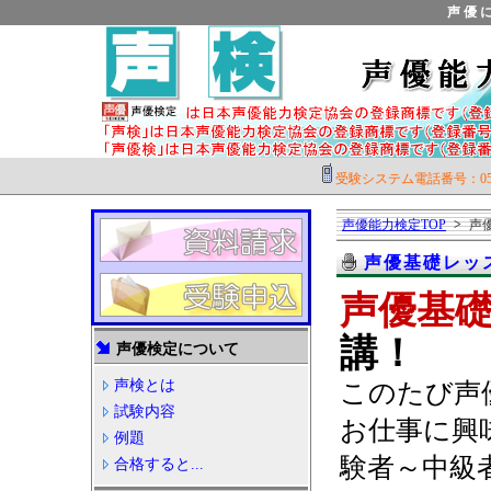
声優
受験システム電話番号：057
声優能力検定TOP
>
声
声優基礎レッ
声優基
講！
声優検定について
声検とは
このたび声
試験内容
お仕事に興
例題
験者～中級
合格すると...