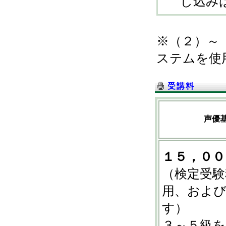
し込み
※（２）～
ステムを使
受講料
声優
１５，００
（検定受験
用、およ
す）
３～５級