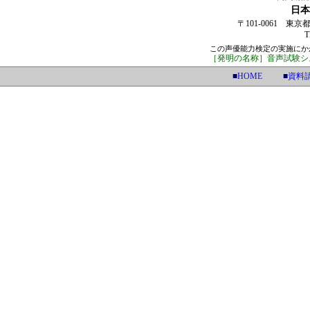
日本
〒101-0061 東
T
この声優能力検定の実施にか
［発明の名称］音声試験シス
■
HOME
■
資料